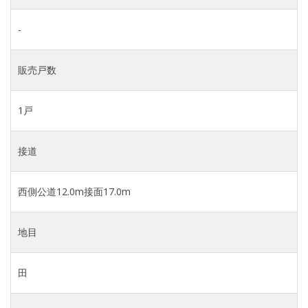
-
販売戸数
1戸
接道
西側公道12.0m接面17.0m
地目
田