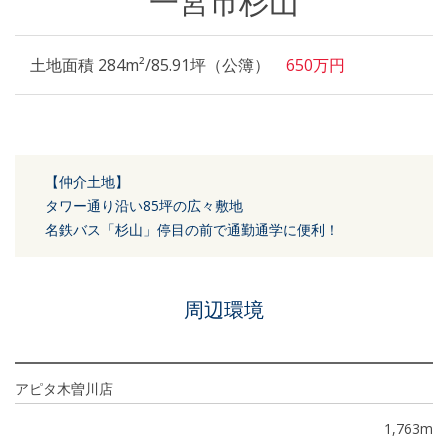
一宮市杉山
土地面積 284m²/85.91坪（公簿）
650万円
【仲介土地】
タワー通り沿い85坪の広々敷地
名鉄バス「杉山」停目の前で通勤通学に便利！
周辺環境
アピタ木曽川店
1,763m